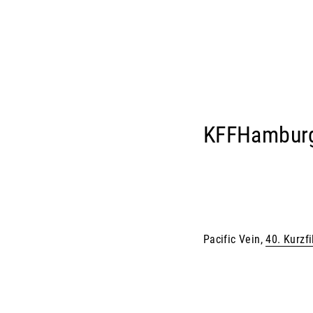
KFFHambur
Pacific Vein,
40. Kurzf