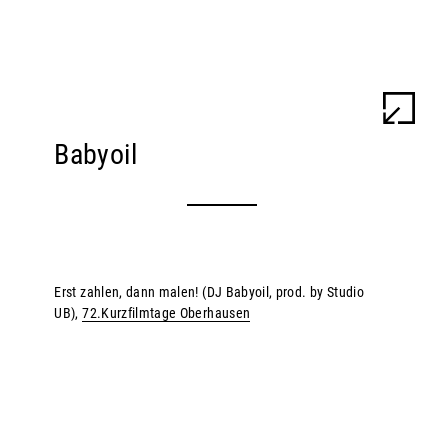
ULU BRAUN
WORK
INFO
Babyoil
Erst zahlen, dann malen! (DJ Babyoil, prod. by Studio
UB),
72.Kurzfilmtage Oberhausen