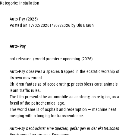
Kategorie:
Installation
ULU BRAUN
WORK
INFO
Auto-Psy (2026)
Posted on
17/02/2026
14/07/2026
by
Ulu Braun
Auto-Psy
not released / world premiere upcoming (2026)
Auto-Psy observes a species trapped in the ecstatic worship of
its own movement.
Children fantasize of accelerating; priests bless cars; animals
learn traffic rules.
The film presents the automobile as anatomy, as religion, as a
fossil of the petrochemical age.
The world smells of asphalt and redemption — machine heat
merging with a longing for transcendence.
Auto-Psy beobachtet eine Spezies, gefangen in der ekstatischen
Verehrung ihrer eigenen Bewegung.